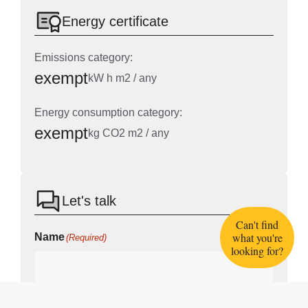
Energy certificate
Emissions category:
exempt
kW h m2 / any
Energy consumption category:
exempt
kg CO2 m2 / any
Let's talk
Can't find
what you're
Name
(Required)
looking for?
Telephone
(Required)