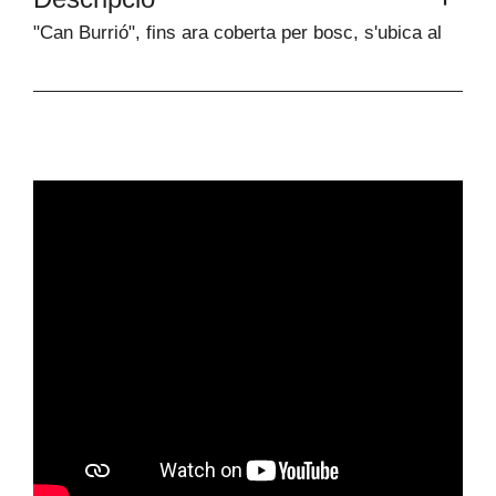
"Can Burrió", fins ara coberta per bosc, s'ubica al
veïnat de Pujarnol, amb vistes obertes a la Vall de
Campmajor.
Avui trobem poques restes que ajudin a identificar-
la, tot i que té segons catàleg 290 m2 distribuïs en
dues plantes. S'ubica en una parcel·la forestal de
3,22 ha, i s'hi 'accedeix per la carretera de Pujarnol,
a través d'una pista de terra de 450 m.
L'espai és íntim i recollit, en un terreny en
terrasses on encara es troba l'antiga era.
Net de línies elèctriques, la reforma ha de preveure
autosuficiència quant a subministraments.
Trobaràs documentació adjunta al web de Llar Rural