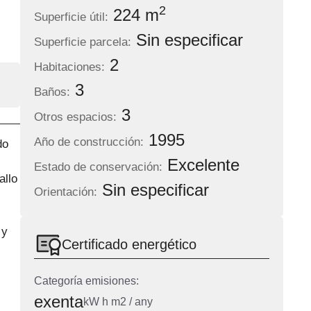
2
224 m
Superficie útil:
Sin especificar
Superficie parcela:
2
Habitaciones:
3
Baños:
3
Otros espacios:
1995
Año de construcción:
do
Excelente
Estado de conservación:
allo
Sin especificar
Orientación:
 y
Certificado energético
Categoría emisiones:
exenta
kW h m2 / any