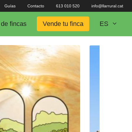
Guías
Contacto
613 010 520
info@llarrural.cat
de fincas
Vende tu finca
ES