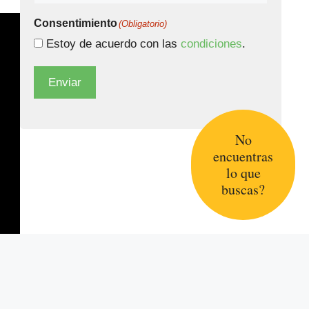
Consentimiento
(Obligatorio)
Estoy de acuerdo con las
condiciones
.
Enviar
No
encuentras
lo que
buscas?