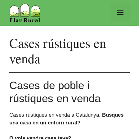
Vés
al
Men
contingut
Cases rústiques en
venda
Cases de poble i
rústiques en venda
Cases rústiques en venda a Catalunya.
Busques
una casa en un entorn rural?
O vols vendre casa teva?