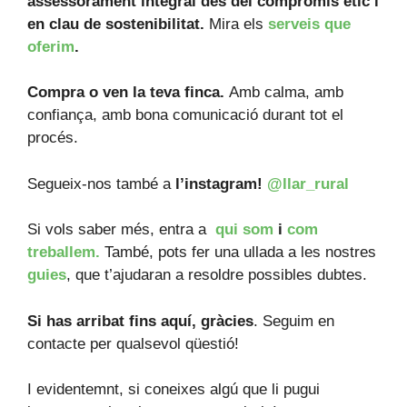
assessorament integral des del compromís ètic i
en clau de sostenibilitat.
Mira els
serveis que
oferim
.
Compra o ven la teva finca.
Amb calma, amb
confiança, amb bona comunicació durant tot el
procés.
Segueix-nos també a
l’instagram!
@llar_rural
Si vols saber més, entra a
qui som
i
com
treballem.
També, pots fer una ullada a les nostres
guies
, que t’ajudaran a resoldre possibles dubtes.
Si has arribat fins aquí, gràcies
. Seguim en
contacte per qualsevol qüestió!
I evidentemnt, si coneixes algú que li pugui