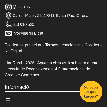
@llar_rural
Carrer Major, 25, 17811 Santa Pau, Girona
613 010 520
info@llarrural.cat
Política de privacitat
-
Termes i condicions
-
Cookies
-
Kit Digital
Llar Rural | 2026 | Aquesta obra està subjecta a una
llicència de
Reconeixement 4.0 Internacional de
Creative Commons
Informació
No trobes
el que
busques?