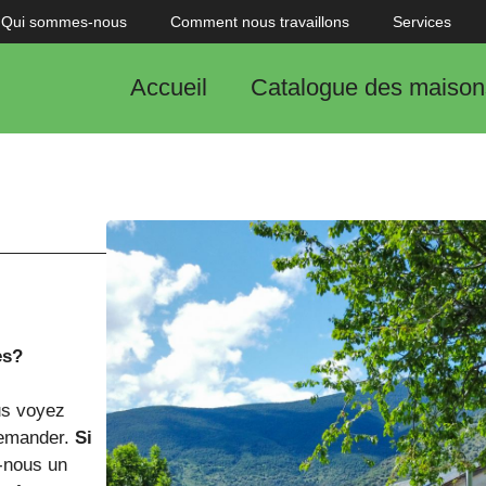
Qui sommes-nous
Comment nous travaillons
Services
Accueil
Catalogue des maison
ès?
ous voyez
demander.
Si
-nous un