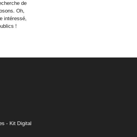
recherche de
posons. Oh,
e intéressé,
ublics !
es
-
Kit Digital