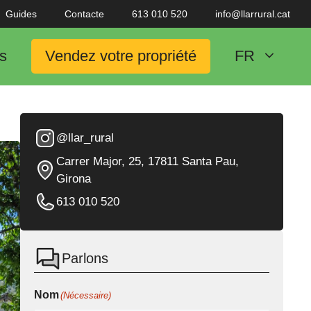
Guides
Contacte
613 010 520
info@llarrural.cat
s
Vendez votre propriété
FR
@llar_rural
Carrer Major, 25, 17811 Santa Pau,
Girona
613 010 520
Parlons
Nom
(Nécessaire)