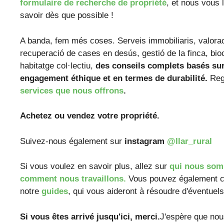
formulaire de recherche de propriété
, et nous vous 
savoir dès que possible !
A banda, fem més coses. Serveis immobiliaris, valora
recuperació de cases en desús, gestió de la finca, bio
habitatge col·lectiu,
des conseils complets basés su
engagement éthique et en termes de durabilité.
Reg
services que nous offrons
.
Achetez ou vendez votre propriété.
Suivez-nous également sur
instagram
@llar_rural
Si vous voulez en savoir plus, allez sur
qui nous so
comment nous travaillons.
Vous pouvez également c
notre
guides
, qui vous aideront à résoudre d'éventuel
Si vous êtes arrivé jusqu'ici, merci.
J'espère que nou