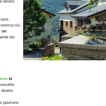
le ferons
cions,
construcció,
r un
arde les
mmes
et
onsulter
s doutes.
s pourrons